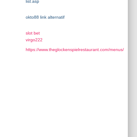
list.asp
okto88 link alternatif
slot bet
virgo222
https://www.theglockenspielrestaurant.com/menus/