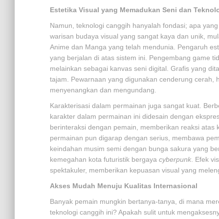
Estetika Visual yang Memadukan Seni dan Teknol
Namun, teknologi canggih hanyalah fondasi; apa yang 
warisan budaya visual yang sangat kaya dan unik, mula
Anime dan Manga yang telah mendunia. Pengaruh est
yang berjalan di atas sistem ini. Pengembang game tid
melainkan sebagai kanvas seni digital. Grafis yang dit
tajam. Pewarnaan yang digunakan cenderung cerah, h
menyenangkan dan mengundang.
Karakterisasi dalam permainan juga sangat kuat. Ber
karakter dalam permainan ini didesain dengan ekspres
berinteraksi dengan pemain, memberikan reaksi atas 
permainan pun digarap dengan serius, membawa pemain
keindahan musim semi dengan bunga sakura yang berg
kemegahan kota futuristik bergaya
cyberpunk
. Efek vi
spektakuler, memberikan kepuasan visual yang mele
Akses Mudah Menuju Kualitas Internasional
Banyak pemain mungkin bertanya-tanya, di mana me
teknologi canggih ini? Apakah sulit untuk mengaksesnya