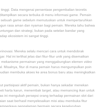
ng tinggi. Data mengenai persentase pengembalian teoretis
 ditampilkan secara terbuka di menu informasi game. Pemain
orma sebuah game sebelum memutuskan untuk mempertaruhkan
angun rasa aman dan nyaman bagi pemain. Mereka tahu bahwa
tungan dan strategi, bukan pada setelan bandar yang
dap ekosistem ini sangat tinggi.
 berinovasi. Mereka selalu mencari cara untuk mendobrak
al ini terlihat jelas dari fitur-fitur unik yang disematkan
kan mekanisme permainan yang menggabungkan elemen
video
nal. Misalnya, fitur di mana pemain harus mengumpulkan poin
emudian membuka akses ke area bonus baru atau meningkatkan
t partisipasi aktif pemain, bukan hanya sekadar menekan
peti harta karun, menembak target, atau memancing ikan untuk
as ini mengubah persepsi orang terhadap permainan slot dari
paian saat berhasil menyelesaikan misi atau membuka fitur
 memperkaya pengalaman bermain secara keseluruhan.