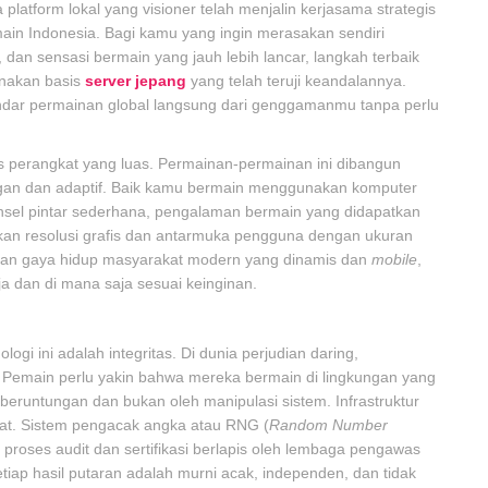
platform lokal yang visioner telah menjalin kerjasama strategis
ain Indonesia. Bagi kamu yang ingin merasakan sendiri
, dan sensasi bermain yang jauh lebih lancar, langkah terbaik
unakan basis
server jepang
yang telah teruji keandalannya.
tandar permainan global langsung dari genggamanmu tanpa perlu
as perangkat yang luas. Permainan-permainan ini dibangun
an dan adaptif. Baik kamu bermain menggunakan komputer
ponsel pintar sederhana, pengalaman bermain yang didapatkan
kan resolusi grafis dan antarmuka pengguna dengan ukuran
dengan gaya hidup masyarakat modern yang dinamis dan
mobile
,
a dan di mana saja sesuai keinginan.
gi ini adalah integritas. Di dunia perjudian daring,
 Pemain perlu yakin bahwa mereka bermain di lingkungan yang
eberuntungan dan bukan oleh manipulasi sistem. Infrastruktur
at. Sistem pengacak angka atau RNG (
Random Number
 proses audit dan sertifikasi berlapis oleh lembaga pengawas
tiap hasil putaran adalah murni acak, independen, dan tidak