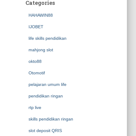
Categories
HAHAWIN88
IJOBET
life skills pendidikan
mahjong slot
okto88
Otomotif
pelajaran umum life
pendidikan ringan
rtp live
skills pendidikan ringan
slot deposit QRIS