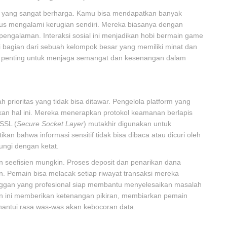
r yang sangat berharga. Kamu bisa mendapatkan banyak
us mengalami kerugian sendiri. Mereka biasanya dengan
pengalaman. Interaksi sosial ini menjadikan hobi bermain game
i bagian dari sebuah kelompok besar yang memiliki minat dan
 penting untuk menjaga semangat dan kesenangan dalam
 prioritas yang tidak bisa ditawar. Pengelola platform yang
akan hal ini. Mereka menerapkan protokol keamanan berlapis
SSL (
Secure Socket Layer
) mutakhir digunakan untuk
kan bahwa informasi sensitif tidak bisa dibaca atau dicuri oleh
dungi dengan ketat.
 seefisien mungkin. Proses deposit dan penarikan dana
ran. Pemain bisa melacak setiap riwayat transaksi mereka
langgan yang profesional siap membantu menyelesaikan masalah
 ini memberikan ketenangan pikiran, membiarkan pemain
antui rasa was-was akan kebocoran data.