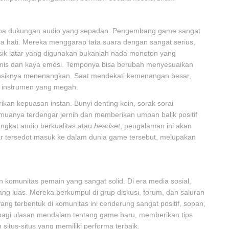
anpa dukungan audio yang sepadan. Pengembang game sangat
hati. Mereka menggarap tata suara dengan sangat serius,
usik latar yang digunakan bukanlah nada monoton yang
mis dan kaya emosi. Temponya bisa berubah menyesuaikan
 musiknya menenangkan. Saat mendekati kemenangan besar,
 instrumen yang megah.
an kepuasan instan. Bunyi denting koin, sorak sorai
semuanya terdengar jernih dan memberikan umpan balik positif
gkat audio berkualitas atau
headset
, pengalaman ini akan
ar tersedot masuk ke dalam dunia game tersebut, melupakan
an komunitas pemain yang sangat solid. Di era media sosial,
ng luas. Mereka berkumpul di grup diskusi, forum, dan saluran
ang terbentuk di komunitas ini cenderung sangat positif, sopan,
bagi ulasan mendalam tentang game baru, memberikan tips
itus-situs yang memiliki performa terbaik.