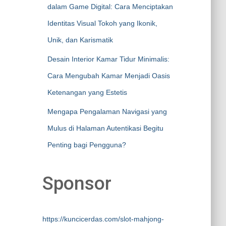
dalam Game Digital: Cara Menciptakan
Identitas Visual Tokoh yang Ikonik,
Unik, dan Karismatik
Desain Interior Kamar Tidur Minimalis:
Cara Mengubah Kamar Menjadi Oasis
Ketenangan yang Estetis
Mengapa Pengalaman Navigasi yang
Mulus di Halaman Autentikasi Begitu
Penting bagi Pengguna?
Sponsor
https://kuncicerdas.com/slot-mahjong-