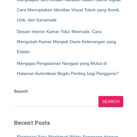
Cara Menciptakan Identitas Visual Tokoh yang Ikonik,
Unik, dan Karismatik
Desain Interior Kamar Tidur Minimalis: Cara
Mengubah Kamar Menjadi Oasis Ketenangan yang
Estetis
Mengapa Pengalaman Navigasi yang Mulus di
Halaman Autentikasi Begitu Penting bagi Pengguna?
Search
SEARCH
Recent Posts
Eksplorasi Seru Menikmati Waktu Senggang dengan