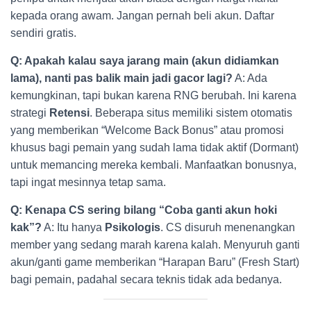
kepada orang awam. Jangan pernah beli akun. Daftar
sendiri gratis.
Q: Apakah kalau saya jarang main (akun didiamkan
lama), nanti pas balik main jadi gacor lagi?
A: Ada
kemungkinan, tapi bukan karena RNG berubah. Ini karena
strategi
Retensi
. Beberapa situs memiliki sistem otomatis
yang memberikan “Welcome Back Bonus” atau promosi
khusus bagi pemain yang sudah lama tidak aktif (Dormant)
untuk memancing mereka kembali. Manfaatkan bonusnya,
tapi ingat mesinnya tetap sama.
Q: Kenapa CS sering bilang “Coba ganti akun hoki
kak”?
A: Itu hanya
Psikologis
. CS disuruh menenangkan
member yang sedang marah karena kalah. Menyuruh ganti
akun/ganti game memberikan “Harapan Baru” (Fresh Start)
bagi pemain, padahal secara teknis tidak ada bedanya.