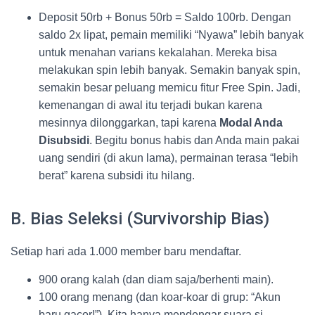
Deposit 50rb + Bonus 50rb = Saldo 100rb. Dengan
saldo 2x lipat, pemain memiliki “Nyawa” lebih banyak
untuk menahan varians kekalahan. Mereka bisa
melakukan spin lebih banyak. Semakin banyak spin,
semakin besar peluang memicu fitur Free Spin. Jadi,
kemenangan di awal itu terjadi bukan karena
mesinnya dilonggarkan, tapi karena
Modal Anda
Disubsidi
. Begitu bonus habis dan Anda main pakai
uang sendiri (di akun lama), permainan terasa “lebih
berat” karena subsidi itu hilang.
B. Bias Seleksi (Survivorship Bias)
Setiap hari ada 1.000 member baru mendaftar.
900 orang kalah (dan diam saja/berhenti main).
100 orang menang (dan koar-koar di grup: “Akun
baru gacor!”). Kita hanya mendengar suara si