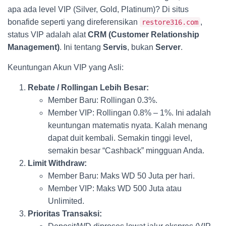
apa ada level VIP (Silver, Gold, Platinum)? Di situs
bonafide seperti yang direferensikan
,
restore316.com
status VIP adalah alat
CRM (Customer Relationship
Management)
. Ini tentang
Servis
, bukan
Server
.
Keuntungan Akun VIP yang Asli:
Rebate / Rollingan Lebih Besar:
Member Baru: Rollingan 0.3%.
Member VIP: Rollingan 0.8% – 1%. Ini adalah
keuntungan matematis nyata. Kalah menang
dapat duit kembali. Semakin tinggi level,
semakin besar “Cashback” mingguan Anda.
Limit Withdraw:
Member Baru: Maks WD 50 Juta per hari.
Member VIP: Maks WD 500 Juta atau
Unlimited.
Prioritas Transaksi: