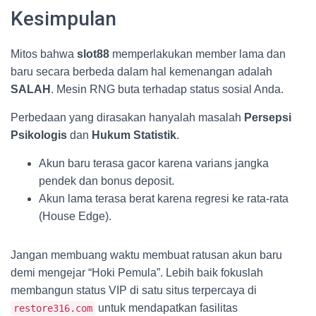
Kesimpulan
Mitos bahwa
slot88
memperlakukan member lama dan
baru secara berbeda dalam hal kemenangan adalah
SALAH
. Mesin RNG buta terhadap status sosial Anda.
Perbedaan yang dirasakan hanyalah masalah
Persepsi
Psikologis
dan
Hukum Statistik
.
Akun baru terasa gacor karena varians jangka
pendek dan bonus deposit.
Akun lama terasa berat karena regresi ke rata-rata
(House Edge).
Jangan membuang waktu membuat ratusan akun baru
demi mengejar “Hoki Pemula”. Lebih baik fokuslah
membangun status VIP di satu situs terpercaya di
untuk mendapatkan fasilitas
restore316.com