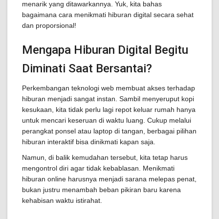
menarik yang ditawarkannya. Yuk, kita bahas
bagaimana cara menikmati hiburan digital secara sehat
dan proporsional!
Mengapa Hiburan Digital Begitu
Diminati Saat Bersantai?
Perkembangan teknologi web membuat akses terhadap
hiburan menjadi sangat instan. Sambil menyeruput kopi
kesukaan, kita tidak perlu lagi repot keluar rumah hanya
untuk mencari keseruan di waktu luang. Cukup melalui
perangkat ponsel atau laptop di tangan, berbagai pilihan
hiburan interaktif bisa dinikmati kapan saja.
Namun, di balik kemudahan tersebut, kita tetap harus
mengontrol diri agar tidak kebablasan. Menikmati
hiburan online harusnya menjadi sarana melepas penat,
bukan justru menambah beban pikiran baru karena
kehabisan waktu istirahat.