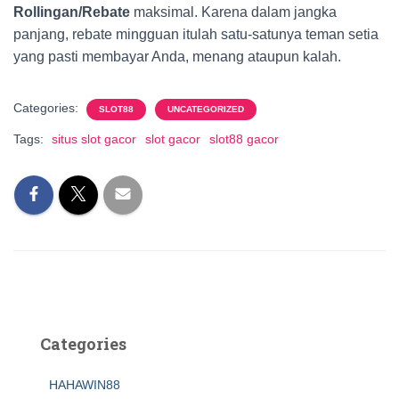
Rollingan/Rebate
maksimal. Karena dalam jangka
panjang, rebate mingguan itulah satu-satunya teman setia
yang pasti membayar Anda, menang ataupun kalah.
Categories:
SLOT88
UNCATEGORIZED
Tags:
situs slot gacor
slot gacor
slot88 gacor
Categories
HAHAWIN88