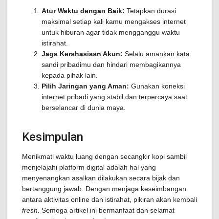
Atur Waktu dengan Baik:
Tetapkan durasi
maksimal setiap kali kamu mengakses internet
untuk hiburan agar tidak mengganggu waktu
istirahat.
Jaga Kerahasiaan Akun:
Selalu amankan kata
sandi pribadimu dan hindari membagikannya
kepada pihak lain.
Pilih Jaringan yang Aman:
Gunakan koneksi
internet pribadi yang stabil dan terpercaya saat
berselancar di dunia maya.
Kesimpulan
Menikmati waktu luang dengan secangkir kopi sambil
menjelajahi platform digital adalah hal yang
menyenangkan asalkan dilakukan secara bijak dan
bertanggung jawab. Dengan menjaga keseimbangan
antara aktivitas online dan istirahat, pikiran akan kembali
fresh
. Semoga artikel ini bermanfaat dan selamat