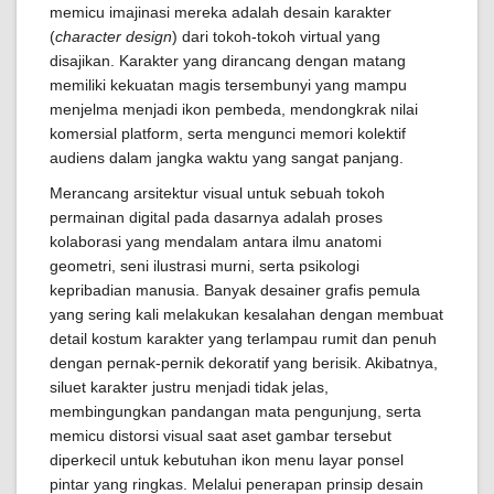
memicu imajinasi mereka adalah desain karakter
(
character design
) dari tokoh-tokoh virtual yang
disajikan. Karakter yang dirancang dengan matang
memiliki kekuatan magis tersembunyi yang mampu
menjelma menjadi ikon pembeda, mendongkrak nilai
komersial platform, serta mengunci memori kolektif
audiens dalam jangka waktu yang sangat panjang.
Merancang arsitektur visual untuk sebuah tokoh
permainan digital pada dasarnya adalah proses
kolaborasi yang mendalam antara ilmu anatomi
geometri, seni ilustrasi murni, serta psikologi
kepribadian manusia. Banyak desainer grafis pemula
yang sering kali melakukan kesalahan dengan membuat
detail kostum karakter yang terlampau rumit dan penuh
dengan pernak-pernik dekoratif yang berisik. Akibatnya,
siluet karakter justru menjadi tidak jelas,
membingungkan pandangan mata pengunjung, serta
memicu distorsi visual saat aset gambar tersebut
diperkecil untuk kebutuhan ikon menu layar ponsel
pintar yang ringkas. Melalui penerapan prinsip desain