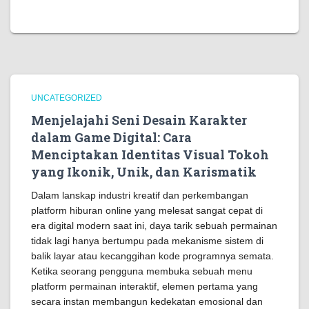
UNCATEGORIZED
Menjelajahi Seni Desain Karakter
dalam Game Digital: Cara
Menciptakan Identitas Visual Tokoh
yang Ikonik, Unik, dan Karismatik
Dalam lanskap industri kreatif dan perkembangan
platform hiburan online yang melesat sangat cepat di
era digital modern saat ini, daya tarik sebuah permainan
tidak lagi hanya bertumpu pada mekanisme sistem di
balik layar atau kecanggihan kode programnya semata.
Ketika seorang pengguna membuka sebuah menu
platform permainan interaktif, elemen pertama yang
secara instan membangun kedekatan emosional dan