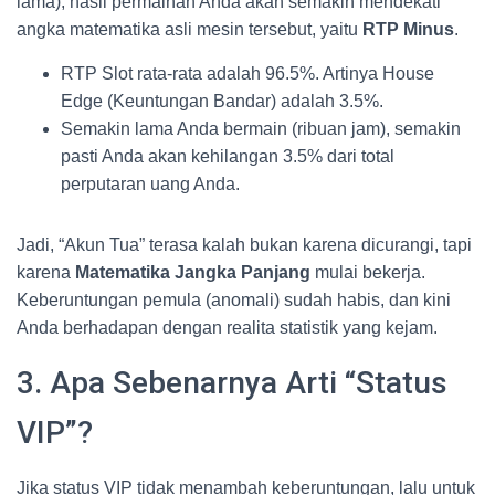
lama), hasil permainan Anda akan semakin mendekati
angka matematika asli mesin tersebut, yaitu
RTP Minus
.
RTP Slot rata-rata adalah 96.5%. Artinya House
Edge (Keuntungan Bandar) adalah 3.5%.
Semakin lama Anda bermain (ribuan jam), semakin
pasti Anda akan kehilangan 3.5% dari total
perputaran uang Anda.
Jadi, “Akun Tua” terasa kalah bukan karena dicurangi, tapi
karena
Matematika Jangka Panjang
mulai bekerja.
Keberuntungan pemula (anomali) sudah habis, dan kini
Anda berhadapan dengan realita statistik yang kejam.
3. Apa Sebenarnya Arti “Status
VIP”?
Jika status VIP tidak menambah keberuntungan, lalu untuk