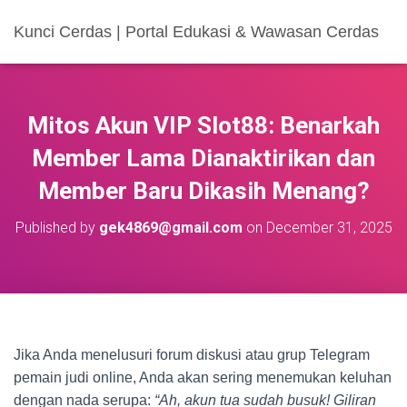
Kunci Cerdas | Portal Edukasi & Wawasan Cerdas
Mitos Akun VIP Slot88: Benarkah
Member Lama Dianaktirikan dan
Member Baru Dikasih Menang?
Published by
gek4869@gmail.com
on
December 31, 2025
Jika Anda menelusuri forum diskusi atau grup Telegram
pemain judi online, Anda akan sering menemukan keluhan
dengan nada serupa:
“Ah, akun tua sudah busuk! Giliran