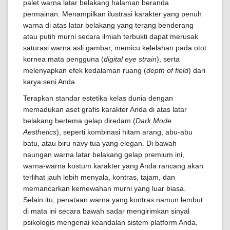
palet warna latar belakang halaman beranda
permainan. Menampilkan ilustrasi karakter yang penuh
warna di atas latar belakang yang terang benderang
atau putih murni secara ilmiah terbukti dapat merusak
saturasi warna asli gambar, memicu kelelahan pada otot
kornea mata pengguna (
digital eye strain
), serta
melenyapkan efek kedalaman ruang (
depth of field
) dari
karya seni Anda.
Terapkan standar estetika kelas dunia dengan
memadukan aset grafis karakter Anda di atas latar
belakang bertema gelap diredam (
Dark Mode
Aesthetics
), seperti kombinasi hitam arang, abu-abu
batu, atau biru navy tua yang elegan. Di bawah
naungan warna latar belakang gelap premium ini,
warna-warna kostum karakter yang Anda rancang akan
terlihat jauh lebih menyala, kontras, tajam, dan
memancarkan kemewahan murni yang luar biasa.
Selain itu, penataan warna yang kontras namun lembut
di mata ini secara bawah sadar mengirimkan sinyal
psikologis mengenai keandalan sistem platform Anda,