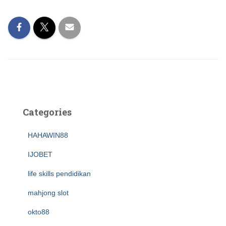
Categories
HAHAWIN88
IJOBET
life skills pendidikan
mahjong slot
okto88