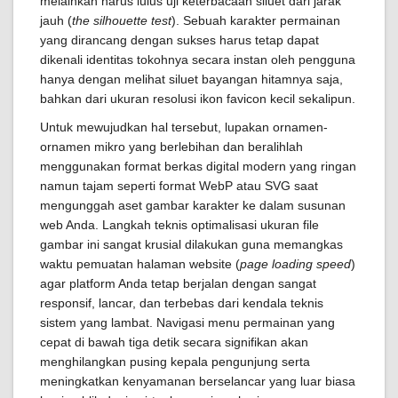
melainkan harus lulus uji keterbacaan siluet dari jarak
jauh (
the silhouette test
). Sebuah karakter permainan
yang dirancang dengan sukses harus tetap dapat
dikenali identitas tokohnya secara instan oleh pengguna
hanya dengan melihat siluet bayangan hitamnya saja,
bahkan dari ukuran resolusi ikon favicon kecil sekalipun.
Untuk mewujudkan hal tersebut, lupakan ornamen-
ornamen mikro yang berlebihan dan beralihlah
menggunakan format berkas digital modern yang ringan
namun tajam seperti format WebP atau SVG saat
mengunggah aset gambar karakter ke dalam susunan
web Anda. Langkah teknis optimalisasi ukuran file
gambar ini sangat krusial dilakukan guna memangkas
waktu pemuatan halaman website (
page loading speed
)
agar platform Anda tetap berjalan dengan sangat
responsif, lancar, dan terbebas dari kendala teknis
sistem yang lambat. Navigasi menu permainan yang
cepat di bawah tiga detik secara signifikan akan
menghilangkan pusing kepala pengunjung serta
meningkatkan kenyamanan berselancar yang luar biasa