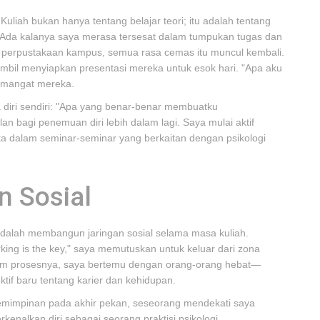
Kuliah bukan hanya tentang belajar teori; itu adalah tentang
 Ada kalanya saya merasa tersesat dalam tumpukan tugas dan
 perpustakaan kampus, semua rasa cemas itu muncul kembali.
bil menyiapkan presentasi mereka untuk esok hari. "Apa aku
semangat mereka.
a diri sendiri: "Apa yang benar-benar membuatku
 bagi penemuan diri lebih dalam lagi. Saya mulai aktif
a dalam seminar-seminar yang berkaitan dengan psikologi
n Sosial
adalah membangun jaringan sosial selama masa kuliah.
king is the key," saya memutuskan untuk keluar dari zona
am prosesnya, saya bertemu dengan orang-orang hebat—
if baru tentang karier dan kehidupan.
pemimpinan pada akhir pekan, seseorang mendekati saya
rkenalkan diri sebagai seorang praktisi psikologi