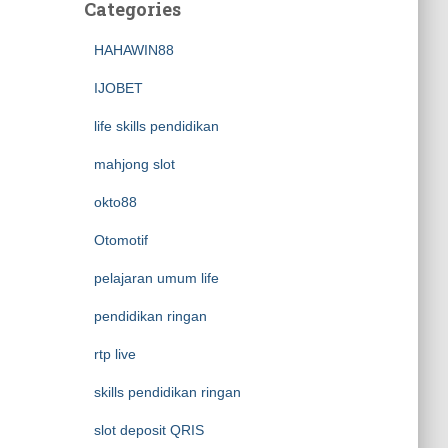
Categories
HAHAWIN88
IJOBET
life skills pendidikan
mahjong slot
okto88
Otomotif
pelajaran umum life
pendidikan ringan
rtp live
skills pendidikan ringan
slot deposit QRIS