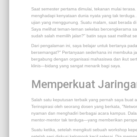
Saat semester pertama dimulai, tekanan mulai terasa. 
menghadapi kenyataan dunia nyata yang tak terduga.
ujian yang menggunung. Suatu malam, saat berada di
Saya melihat teman-teman sekelas bercengkerama sam
sudah salah memilih jalan?" batin saya saat melihat 
Dari pengalaman ini, saya belajar untuk bertanya pad
bersemangat?" Pertanyaan sederhana ini membuka jalan
bergabung dengan organisasi mahasiswa dan ikut sert
klinis—bidang yang sangat menarik bagi saya.
Memperkuat Jaringa
Salah satu keputusan terbaik yang pernah saya buat 
Terinspirasi oleh seorang dosen yang berkata, "Networ
nyaman dan menghadiri berbagai acara kampus. Dal
mentor-mentor tak terduga—yang memberikan perspekt
Suatu ketika, setelah mengikuti sebuah workshop ke
setelah sesi diskusi kelompok kecil selesai. Dia mempe