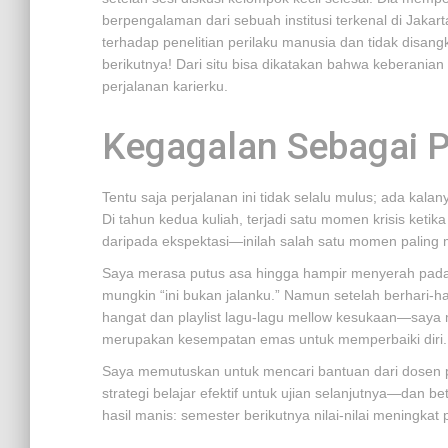
berpengalaman dari sebuah institusi terkenal di Jakar
terhadap penelitian perilaku manusia dan tidak dis
berikutnya! Dari situ bisa dikatakan bahwa keberan
perjalanan karierku.
Kegagalan Sebagai P
Tentu saja perjalanan ini tidak selalu mulus; ada kal
Di tahun kedua kuliah, terjadi satu momen krisis ketik
daripada ekspektasi—inilah salah satu momen paling 
Saya merasa putus asa hingga hampir menyerah pada 
mungkin “ini bukan jalanku.” Namun setelah berhari-h
hangat dan playlist lagu-lagu mellow kesukaan—saya 
merupakan kesempatan emas untuk memperbaiki diri.
Saya memutuskan untuk mencari bantuan dari dosen 
strategi belajar efektif untuk ujian selanjutnya—dan 
hasil manis: semester berikutnya nilai-nilai meningkat 