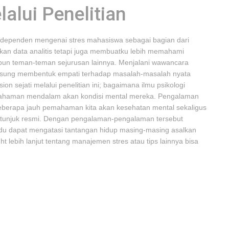
alui Penelitian
n independen mengenai stres mahasiswa sebagai bagian dari
ikan data analitis tetapi juga membuatku lebih memahami
upun teman-teman sejurusan lainnya. Menjalani wawancara
sung membentuk empati terhadap masalah-masalah nyata
 sejati melalui penelitian ini; bagaimana ilmu psikologi
haman mendalam akan kondisi mental mereka. Pengalaman
 seberapa jauh pemahaman kita akan kesehatan mental sekaligus
etunjuk resmi. Dengan pengalaman-pengalaman tersebut
du dapat mengatasi tantangan hidup masing-masing asalkan
 lebih lanjut tentang manajemen stres atau tips lainnya bisa