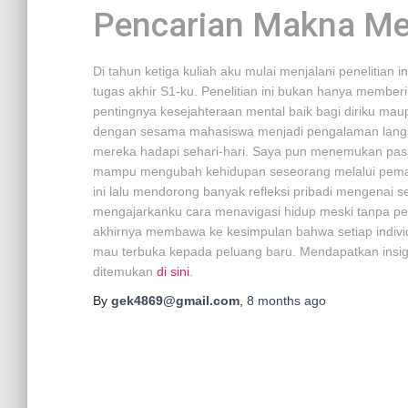
Pencarian Makna Mel
Di tahun ketiga kuliah aku mulai menjalani penelitia
tugas akhir S1-ku. Penelitian ini bukan hanya member
pentingnya kesejahteraan mental baik bagi diriku ma
dengan sesama mahasiswa menjadi pengalaman lang
mereka hadapi sehari-hari. Saya pun menemukan passion
mampu mengubah kehidupan seseorang melalui pema
ini lalu mendorong banyak refleksi pribadi mengenai
mengajarkanku cara menavigasi hidup meski tanpa p
akhirnya membawa ke kesimpulan bahwa setiap indivi
mau terbuka kepada peluang baru. Mendapatkan insight
ditemukan
di sini
.
By
gek4869@gmail.com
,
8 months
ago