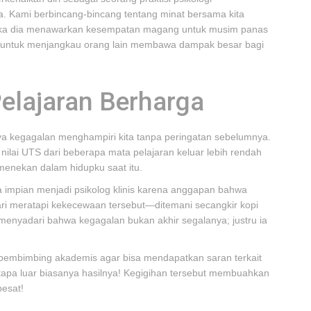
ta. Kami berbincang-bincang tentang minat bersama kita
angka dia menawarkan kesempatan magang untuk musim panas
ian untuk menjangkau orang lain membawa dampak besar bagi
elajaran Berharga
anya kegagalan menghampiri kita tanpa peringatan sebelumnya.
a nilai UTS dari beberapa mata pelajaran keluar lebih rendah
menekan dalam hidupku saat itu.
impian menjadi psikolog klinis karena anggapan bahwa
ari meratapi kekecewaan tersebut—ditemani secangkir kopi
menyadari bahwa kegagalan bukan akhir segalanya; justru ia
pembimbing akademis agar bisa mendapatkan saran terkait
betapa luar biasanya hasilnya! Kegigihan tersebut membuahkan
pesat!