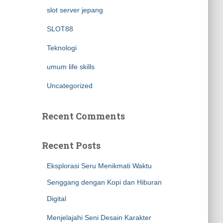
slot server jepang
SLOT88
Teknologi
umum life skills
Uncategorized
Recent Comments
Recent Posts
Eksplorasi Seru Menikmati Waktu
Senggang dengan Kopi dan Hiburan
Digital
Menjelajahi Seni Desain Karakter