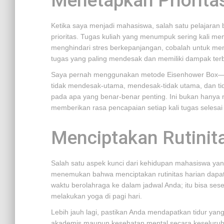
Menetapkan Priorita
Ketika saya menjadi mahasiswa, salah satu pelajaran
prioritas. Tugas kuliah yang menumpuk sering kali mem
menghindari stres berkepanjangan, cobalah untuk mem
tugas yang paling mendesak dan memiliki dampak terb
Saya pernah menggunakan metode Eisenhower Box—m
tidak mendesak-utama, mendesak-tidak utama, dan ti
pada apa yang benar-benar penting. Ini bukan hanya 
memberikan rasa pencapaian setiap kali tugas selesai 
Menciptakan Rutinit
Salah satu aspek kunci dari kehidupan mahasiswa yan
menemukan bahwa menciptakan rutinitas harian dapa
waktu berolahraga ke dalam jadwal Anda; itu bisa sese
melakukan yoga di pagi hari.
Lebih jauh lagi, pastikan Anda mendapatkan tidur yan
akademis maupun kesehatan mental secara keseluruhan