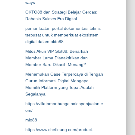
ways
OKTO88 dan Strategi Belajar Cerdas:
Rahasia Sukses Era Digital
pemanfaatan portal dokumentasi teknis
terpusat untuk memperkuat ekosistem
digital dalam okto88
Mitos Akun VIP Slot88: Benarkah
Member Lama Dianaktirikan dan
Member Baru Dikasih Menang?
Menemukan Oase Terpercaya di Tengah
Gurun Informasi Digital Mengapa
Memilih Platform yang Tepat Adalah
Segalanya
https://villatamanbunga.salespenjualan.c
om/
mio88
https://www.chefleung.com/product-