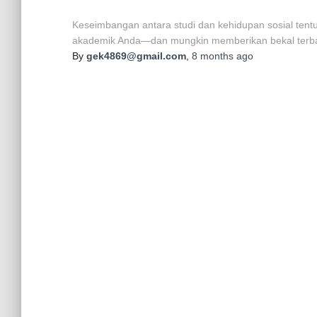
Keseimbangan antara studi dan kehidupan sosial ten
akademik Anda—dan mungkin memberikan bekal terbaik
By
gek4869@gmail.com
,
8 months
ago