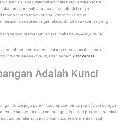
uan bukanlah tanda kelemahan melainkan langkah menuju
n tekanan akademik atau masalah pribadi lainnya,
i teman-teman terdekat atau konselor kampus.
a merasakan depresi ringan akibat tuntutan akademik yang
—yang sangat memahami situasi mahasiswa—saya mulai
k membantu mereka melalui masa-masa sulit ini; baik itu
ng individu selayaknya layanan seperti
kuncicerdas
.
bangan Adalah Kunci
ngan tetapi juga penuh kesempatan emas jika dijalani dengan
 menciptakan rutinitas sehat bagi tubuh dan pikiran serta aktif
mbuat perjalanan pendidikan tinggi Anda menjadi lebih