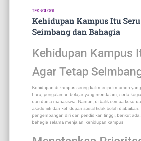
TEKNOLOGI
Kehidupan Kampus Itu Seru, 
Seimbang dan Bahagia
Kehidupan Kampus Itu
Agar Tetap Seimban
Kehidupan di kampus sering kali menjadi momen yan
baru, pengalaman belajar yang mendalam, serta kegia
dari dunia mahasiswa. Namun, di balik semua keseru
akademik dan kehidupan sosial tidak boleh diabaikan.
pengembangan diri dan pendidikan tinggi, berikut ada
bahagia selama menjalani kehidupan kampus.