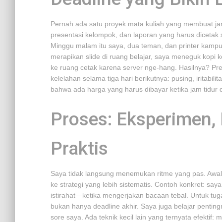
Pernah ada satu proyek mata kuliah yang membuat jam
presentasi kelompok, dan laporan yang harus dicetak 
Minggu malam itu saya, dua teman, dan printer kamp
merapikan slide di ruang belajar, saya meneguk kopi kedu
ke ruang cetak karena server nge-hang. Hasilnya? Pr
kelelahan selama tiga hari berikutnya: pusing, iritabi
bahwa ada harga yang harus dibayar ketika jam tidur 
Proses: Eksperimen, 
Praktis
Saya tidak langsung menemukan ritme yang pas. Awaln
ke strategi yang lebih sistematis. Contoh konkret: 
istirahat—ketika mengerjakan bacaan tebal. Untuk tu
bukan hanya deadline akhir. Saya juga belajar pentin
sore saya. Ada teknik kecil lain yang ternyata efekti