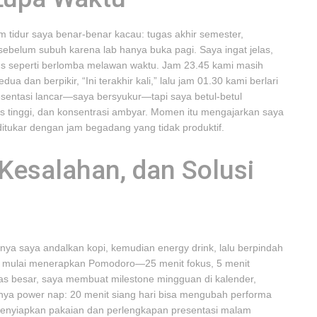
 tidur saya benar-benar kacau: tugas akhir semester,
sebelum subuh karena lab hanya buka pagi. Saya ingat jelas,
us seperti berlomba melawan waktu. Jam 23.45 kami masih
a dan berpikir, “Ini terakhir kali,” lalu jam 01.30 kami berlari
esentasi lancar—saya bersyukur—tapi saya betul-betul
litas tinggi, dan konsentrasi ambyar. Momen itu mengajarkan saya
ditukar dengan jam begadang yang tidak produktif.
Kesalahan, dan Solusi
ya saya andalkan kopi, kemudian energy drink, lalu berpindah
saya mulai menerapkan Pomodoro—25 menit fokus, 5 menit
gas besar, saya membuat milestone mingguan di kalender,
gnya power nap: 20 menit siang hari bisa mengubah performa
f: menyiapkan pakaian dan perlengkapan presentasi malam