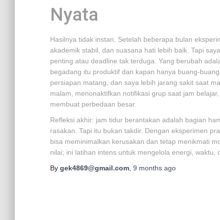
Nyata
Hasilnya tidak instan. Setelah beberapa bulan eksperi
akademik stabil, dan suasana hati lebih baik. Tapi sa
penting atau deadline tak terduga. Yang berubah ada
begadang itu produktif dan kapan hanya buang-buang 
persiapan matang, dan saya lebih jarang sakit saat ma
malam, menonaktifkan notifikasi grup saat jam belajar
membuat perbedaan besar.
Refleksi akhir: jam tidur berantakan adalah bagian ha
rasakan. Tapi itu bukan takdir. Dengan eksperimen pr
bisa meminimalkan kerusakan dan tetap menikmati m
nilai; ini latihan intens untuk mengelola energi, waktu,
By
gek4869@gmail.com
,
9 months
ago