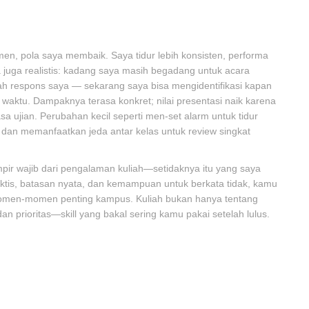
men, pola saya membaik. Saya tidur lebih konsisten, performa
ya juga realistis: kadang saya masih begadang untuk acara
lah respons saya — sekarang saya bisa mengidentifikasi kapan
waktu. Dampaknya terasa konkret; nilai presentasi naik karena
sa ujian. Perubahan kecil seperti men-set alarm untuk tidur
, dan memanfaatkan jeda antar kelas untuk review singkat
mpir wajib dari pengalaman kuliah—setidaknya itu yang saya
aktis, batasan nyata, dan kemampuan untuk berkata tidak, kamu
omen-momen penting kampus. Kuliah bukan hanya tentang
 dan prioritas—skill yang bakal sering kamu pakai setelah lulus.