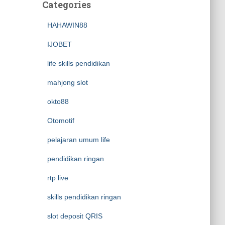
Categories
HAHAWIN88
IJOBET
life skills pendidikan
mahjong slot
okto88
Otomotif
pelajaran umum life
pendidikan ringan
rtp live
skills pendidikan ringan
slot deposit QRIS