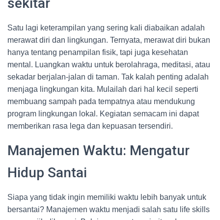
sekitar
Satu lagi keterampilan yang sering kali diabaikan adalah
merawat diri dan lingkungan. Ternyata, merawat diri bukan
hanya tentang penampilan fisik, tapi juga kesehatan
mental. Luangkan waktu untuk berolahraga, meditasi, atau
sekadar berjalan-jalan di taman. Tak kalah penting adalah
menjaga lingkungan kita. Mulailah dari hal kecil seperti
membuang sampah pada tempatnya atau mendukung
program lingkungan lokal. Kegiatan semacam ini dapat
memberikan rasa lega dan kepuasan tersendiri.
Manajemen Waktu: Mengatur
Hidup Santai
Siapa yang tidak ingin memiliki waktu lebih banyak untuk
bersantai? Manajemen waktu menjadi salah satu life skills