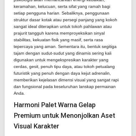
keramahan, kelucuan, serta sifat yang ramah bagi
setiap pengguna harian. Sebaliknya, penggunaan
struktur dasar kotak atau persegi panjang yang kokoh
sangat ideal diterapkan untuk tokoh pahlawan atau
prajurit tangguh karena memproyeksikan sinyal
stabilitas, kekuatan fisik yang masif, serta rasa
tepercaya yang aman. Sementara itu, bentuk segitiga
tajam dengan sudut-sudut yang dinamis sering kali
digunakan untuk mengekspresikan karakter yang
cerdas, gesit, penuh tipu daya, atau tokoh petualang
futuristik yang penuh dengan daya kejut adrenalin,
memberikan kejelasan dimensi visual yang sangat rapi
dan fungsional pada keseluruhan lanskap permainan
Anda.
Harmoni Palet Warna Gelap
Premium untuk Menonjolkan Aset
Visual Karakter