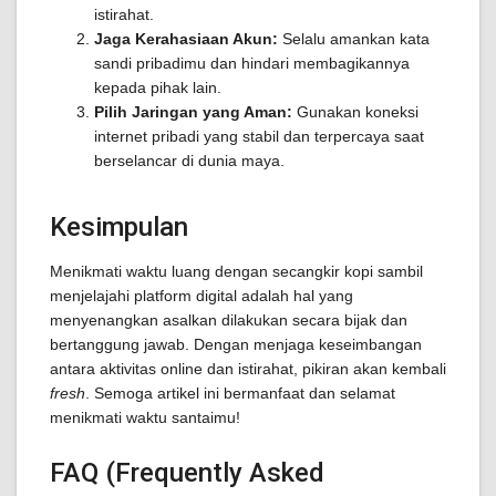
istirahat.
Jaga Kerahasiaan Akun:
Selalu amankan kata
sandi pribadimu dan hindari membagikannya
kepada pihak lain.
Pilih Jaringan yang Aman:
Gunakan koneksi
internet pribadi yang stabil dan terpercaya saat
berselancar di dunia maya.
Kesimpulan
Menikmati waktu luang dengan secangkir kopi sambil
menjelajahi platform digital adalah hal yang
menyenangkan asalkan dilakukan secara bijak dan
bertanggung jawab. Dengan menjaga keseimbangan
antara aktivitas online dan istirahat, pikiran akan kembali
fresh
. Semoga artikel ini bermanfaat dan selamat
menikmati waktu santaimu!
FAQ (Frequently Asked