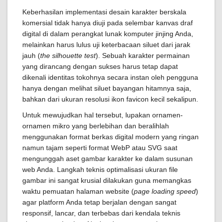
Keberhasilan implementasi desain karakter berskala
komersial tidak hanya diuji pada selembar kanvas draf
digital di dalam perangkat lunak komputer jinjing Anda,
melainkan harus lulus uji keterbacaan siluet dari jarak
jauh (
the silhouette test
). Sebuah karakter permainan
yang dirancang dengan sukses harus tetap dapat
dikenali identitas tokohnya secara instan oleh pengguna
hanya dengan melihat siluet bayangan hitamnya saja,
bahkan dari ukuran resolusi ikon favicon kecil sekalipun.
Untuk mewujudkan hal tersebut, lupakan ornamen-
ornamen mikro yang berlebihan dan beralihlah
menggunakan format berkas digital modern yang ringan
namun tajam seperti format WebP atau SVG saat
mengunggah aset gambar karakter ke dalam susunan
web Anda. Langkah teknis optimalisasi ukuran file
gambar ini sangat krusial dilakukan guna memangkas
waktu pemuatan halaman website (
page loading speed
)
agar platform Anda tetap berjalan dengan sangat
responsif, lancar, dan terbebas dari kendala teknis