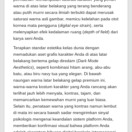
warna di atas latar belakang yang terang benderang
atau putih murni secara ilmiah terbukti dapat merusak
saturasi warna asli gambar, memicu kelelahan pada otot
kornea mata pengguna (
digital eye strain
), serta
melenyapkan efek kedalaman ruang (
depth of field
) dari
karya seni Anda.
Terapkan standar estetika kelas dunia dengan
memadukan aset grafis karakter Anda di atas latar
belakang bertema gelap diredam (
Dark Mode
Aesthetics
), seperti kombinasi hitam arang, abu-abu
batu, atau biru navy tua yang elegan. Di bawah
naungan warna latar belakang gelap premium ini,
warna-warna kostum karakter yang Anda rancang akan
terlihat jauh lebih menyala, kontras, tajam, dan
memancarkan kemewahan murni yang luar biasa.
Selain itu, penataan warna yang kontras namun lembut
di mata ini secara bawah sadar mengirimkan sinyal
psikologis mengenai keandalan sistem platform Anda,
memberikan konfirmasi visual bahwa platform Anda