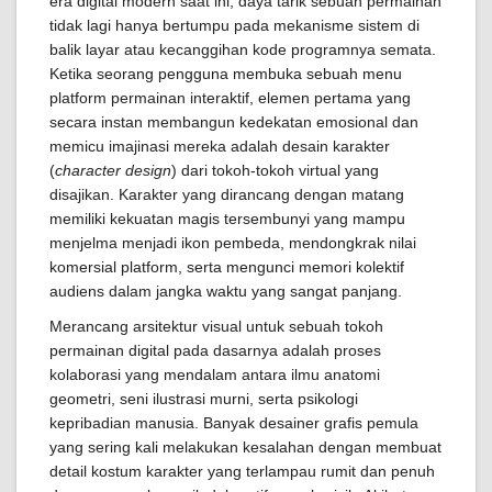
era digital modern saat ini, daya tarik sebuah permainan
tidak lagi hanya bertumpu pada mekanisme sistem di
balik layar atau kecanggihan kode programnya semata.
Ketika seorang pengguna membuka sebuah menu
platform permainan interaktif, elemen pertama yang
secara instan membangun kedekatan emosional dan
memicu imajinasi mereka adalah desain karakter
(
character design
) dari tokoh-tokoh virtual yang
disajikan. Karakter yang dirancang dengan matang
memiliki kekuatan magis tersembunyi yang mampu
menjelma menjadi ikon pembeda, mendongkrak nilai
komersial platform, serta mengunci memori kolektif
audiens dalam jangka waktu yang sangat panjang.
Merancang arsitektur visual untuk sebuah tokoh
permainan digital pada dasarnya adalah proses
kolaborasi yang mendalam antara ilmu anatomi
geometri, seni ilustrasi murni, serta psikologi
kepribadian manusia. Banyak desainer grafis pemula
yang sering kali melakukan kesalahan dengan membuat
detail kostum karakter yang terlampau rumit dan penuh