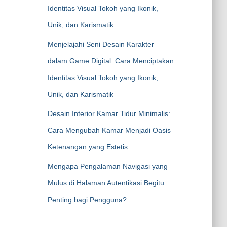
Identitas Visual Tokoh yang Ikonik,
Unik, dan Karismatik
Menjelajahi Seni Desain Karakter
dalam Game Digital: Cara Menciptakan
Identitas Visual Tokoh yang Ikonik,
Unik, dan Karismatik
Desain Interior Kamar Tidur Minimalis:
Cara Mengubah Kamar Menjadi Oasis
Ketenangan yang Estetis
Mengapa Pengalaman Navigasi yang
Mulus di Halaman Autentikasi Begitu
Penting bagi Pengguna?