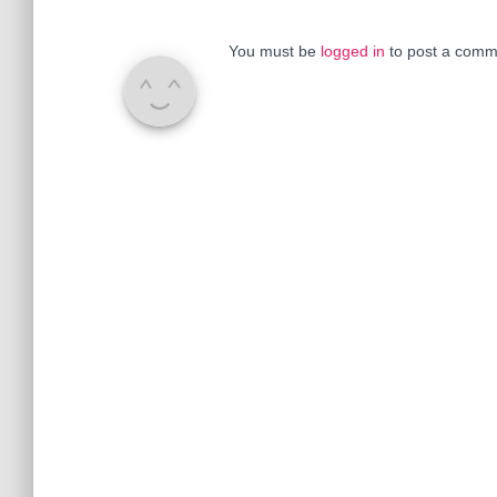
You must be
logged in
to post a comm