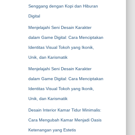
Senggang dengan Kopi dan Hiburan
Digital
Menjelajahi Seni Desain Karakter
dalam Game Digital: Cara Menciptakan
Identitas Visual Tokoh yang Ikonik,
Unik, dan Karismatik
Menjelajahi Seni Desain Karakter
dalam Game Digital: Cara Menciptakan
Identitas Visual Tokoh yang Ikonik,
Unik, dan Karismatik
Desain Interior Kamar Tidur Minimalis:
Cara Mengubah Kamar Menjadi Oasis
Ketenangan yang Estetis