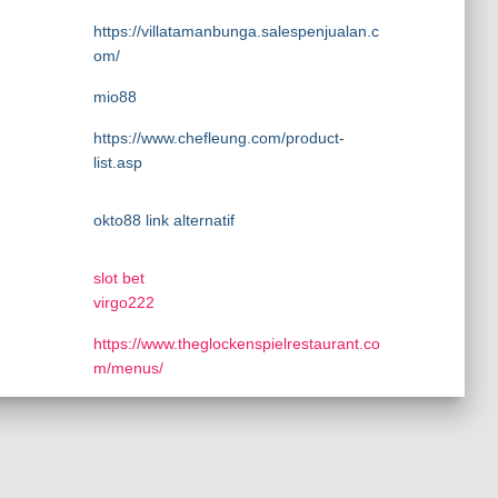
https://villatamanbunga.salespenjualan.c
om/
mio88
https://www.chefleung.com/product-
list.asp
okto88 link alternatif
slot bet
virgo222
https://www.theglockenspielrestaurant.co
m/menus/