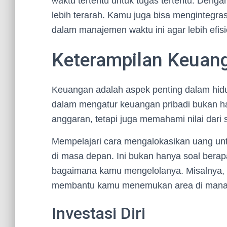
waktu tertentu untuk tugas tertentu. Dengan
lebih terarah. Kamu juga bisa mengintegr
dalam manajemen waktu ini agar lebih efisi
Keterampilan Keuang
Keuangan adalah aspek penting dalam hidup
dalam mengatur keuangan pribadi bukan 
anggaran, tetapi juga memahami nilai dari 
Mempelajari cara mengalokasikan uang un
di masa depan. Ini bukan hanya soal berap
bagaimana kamu mengelolanya. Misalnya, 
membantu kamu menemukan area di mana
Investasi Diri