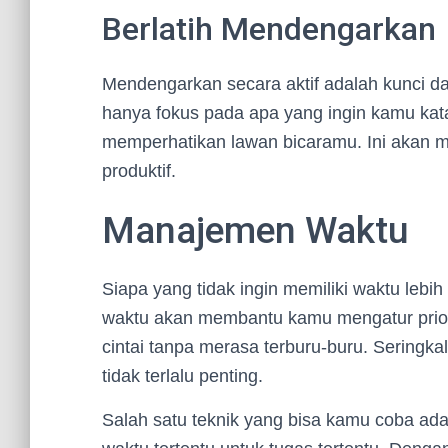
Berlatih Mendengarkan
Mendengarkan secara aktif adalah kunci da
hanya fokus pada apa yang ingin kamu kata
memperhatikan lawan bicaramu. Ini akan m
produktif.
Manajemen Waktu
Siapa yang tidak ingin memiliki waktu leb
waktu akan membantu kamu mengatur prior
cintai tanpa merasa terburu-buru. Seringkal
tidak terlalu penting.
Salah satu teknik yang bisa kamu coba ada