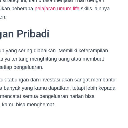
 strategi ini, kamu bisa menjalani hari dengan
asikan beberapa
pelajaran umum life
skills lainnya
en.
an Pribadi
 yang sering diabaikan. Memiliki keterampilan
hanya tentang menghitung uang atau membuat
setiap pengeluaran.
tuk tabungan dan investasi akan sangat membantu
a banyak yang kamu dapatkan, tetapi lebih kepada
mencatat semua pengeluaran harian bisa
 kamu bisa menghemat.