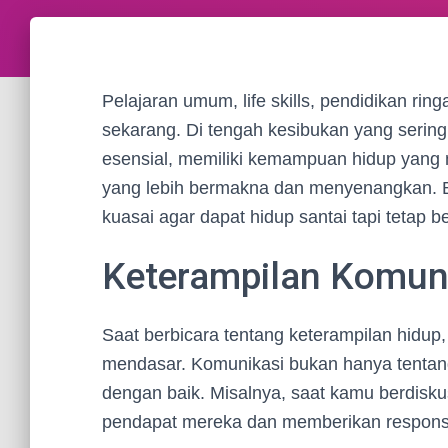
Pelajaran umum, life skills, pendidikan ri
sekarang. Di tengah kesibukan yang sering
esensial, memiliki kemampuan hidup yang
yang lebih bermakna dan menyenangkan. B
kuasai agar dapat hidup santai tapi tetap be
Keterampilan Komuni
Saat berbicara tentang keterampilan hidu
mendasar. Komunikasi bukan hanya tentang
dengan baik. Misalnya, saat kamu berdisk
pendapat mereka dan memberikan respons y