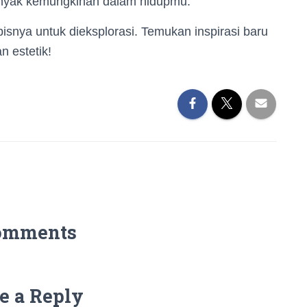
nyak kemungkinan dalam hidupmu.
isnya untuk dieksplorasi. Temukan inspirasi baru
 estetik!
omments
e a Reply