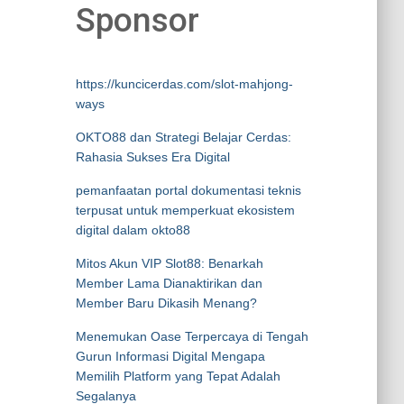
Sponsor
https://kuncicerdas.com/slot-mahjong-
ways
OKTO88 dan Strategi Belajar Cerdas:
Rahasia Sukses Era Digital
pemanfaatan portal dokumentasi teknis
terpusat untuk memperkuat ekosistem
digital dalam okto88
Mitos Akun VIP Slot88: Benarkah
Member Lama Dianaktirikan dan
Member Baru Dikasih Menang?
Menemukan Oase Terpercaya di Tengah
Gurun Informasi Digital Mengapa
Memilih Platform yang Tepat Adalah
Segalanya