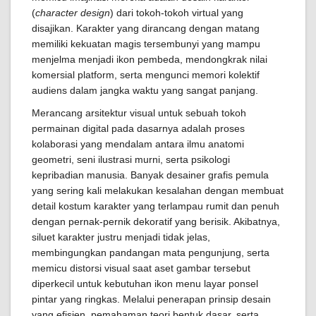
(
character design
) dari tokoh-tokoh virtual yang
disajikan. Karakter yang dirancang dengan matang
memiliki kekuatan magis tersembunyi yang mampu
menjelma menjadi ikon pembeda, mendongkrak nilai
komersial platform, serta mengunci memori kolektif
audiens dalam jangka waktu yang sangat panjang.
Merancang arsitektur visual untuk sebuah tokoh
permainan digital pada dasarnya adalah proses
kolaborasi yang mendalam antara ilmu anatomi
geometri, seni ilustrasi murni, serta psikologi
kepribadian manusia. Banyak desainer grafis pemula
yang sering kali melakukan kesalahan dengan membuat
detail kostum karakter yang terlampau rumit dan penuh
dengan pernak-pernik dekoratif yang berisik. Akibatnya,
siluet karakter justru menjadi tidak jelas,
membingungkan pandangan mata pengunjung, serta
memicu distorsi visual saat aset gambar tersebut
diperkecil untuk kebutuhan ikon menu layar ponsel
pintar yang ringkas. Melalui penerapan prinsip desain
yang efisien, pemahaman teori bentuk dasar, serta