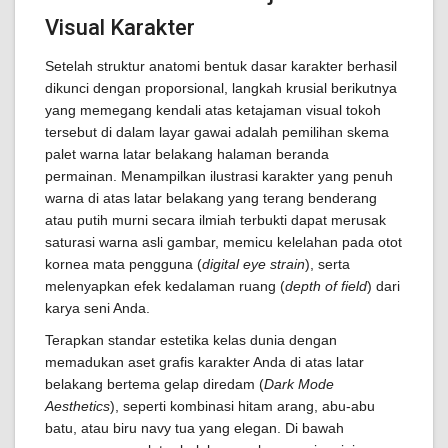
Visual Karakter
Setelah struktur anatomi bentuk dasar karakter berhasil
dikunci dengan proporsional, langkah krusial berikutnya
yang memegang kendali atas ketajaman visual tokoh
tersebut di dalam layar gawai adalah pemilihan skema
palet warna latar belakang halaman beranda
permainan. Menampilkan ilustrasi karakter yang penuh
warna di atas latar belakang yang terang benderang
atau putih murni secara ilmiah terbukti dapat merusak
saturasi warna asli gambar, memicu kelelahan pada otot
kornea mata pengguna (
digital eye strain
), serta
melenyapkan efek kedalaman ruang (
depth of field
) dari
karya seni Anda.
Terapkan standar estetika kelas dunia dengan
memadukan aset grafis karakter Anda di atas latar
belakang bertema gelap diredam (
Dark Mode
Aesthetics
), seperti kombinasi hitam arang, abu-abu
batu, atau biru navy tua yang elegan. Di bawah