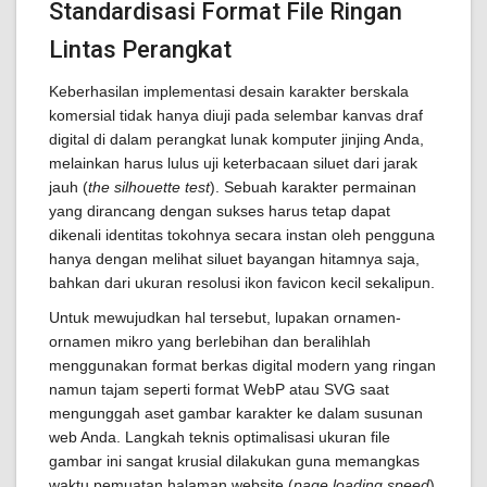
Standardisasi Format File Ringan
Lintas Perangkat
Keberhasilan implementasi desain karakter berskala
komersial tidak hanya diuji pada selembar kanvas draf
digital di dalam perangkat lunak komputer jinjing Anda,
melainkan harus lulus uji keterbacaan siluet dari jarak
jauh (
the silhouette test
). Sebuah karakter permainan
yang dirancang dengan sukses harus tetap dapat
dikenali identitas tokohnya secara instan oleh pengguna
hanya dengan melihat siluet bayangan hitamnya saja,
bahkan dari ukuran resolusi ikon favicon kecil sekalipun.
Untuk mewujudkan hal tersebut, lupakan ornamen-
ornamen mikro yang berlebihan dan beralihlah
menggunakan format berkas digital modern yang ringan
namun tajam seperti format WebP atau SVG saat
mengunggah aset gambar karakter ke dalam susunan
web Anda. Langkah teknis optimalisasi ukuran file
gambar ini sangat krusial dilakukan guna memangkas
waktu pemuatan halaman website (
page loading speed
)