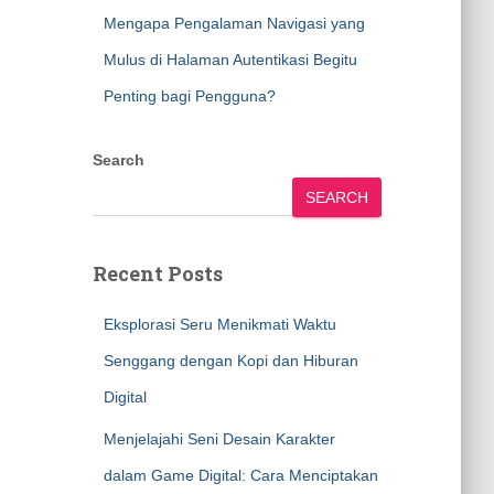
Mengapa Pengalaman Navigasi yang
Mulus di Halaman Autentikasi Begitu
Penting bagi Pengguna?
Search
SEARCH
Recent Posts
Eksplorasi Seru Menikmati Waktu
Senggang dengan Kopi dan Hiburan
Digital
Menjelajahi Seni Desain Karakter
dalam Game Digital: Cara Menciptakan