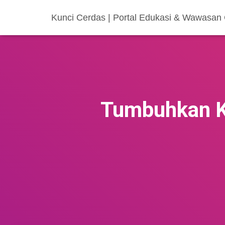
Kunci Cerdas | Portal Edukasi & Wawasan
Tumbuhkan Ke