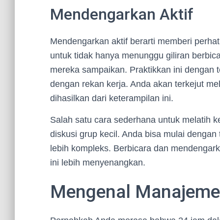
Mendengarkan Aktif
Mendengarkan aktif berarti memberi perha
untuk tidak hanya menunggu giliran berbi
mereka sampaikan. Praktikkan ini dengan 
dengan rekan kerja. Anda akan terkejut me
dihasilkan dari keterampilan ini.
Salah satu cara sederhana untuk melatih k
diskusi grup kecil. Anda bisa mulai denga
lebih kompleks. Berbicara dan mendengar
ini lebih menyenangkan.
Mengenal Manajeme