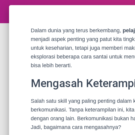
Dalam dunia yang terus berkembang,
pela
menjadi aspek penting yang patut kita ting
untuk keseharian, tetapi juga memberi makn
eksplorasi beberapa cara santai untuk men
bisa lebih berarti.
Mengasah Keterampi
Salah satu skill yang paling penting dala
berkomunikasi. Tanpa keterampilan ini, k
dengan orang lain. Berkomunikasi bukan ha
Jadi, bagaimana cara mengasahnya?