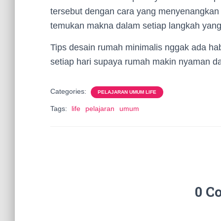
tersebut dengan cara yang menyenangkan da
temukan makna dalam setiap langkah yang 
Tips desain rumah minimalis nggak ada hab
setiap hari supaya rumah makin nyaman dan
Categories:
PELAJARAN UMUM LIFE
Tags:
life
pelajaran
umum
0 C