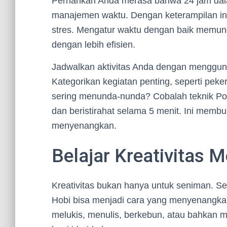
Pernahkah Anda merasa bahwa 24 jam dalam
manajemen waktu. Dengan keterampilan ini
stres. Mengatur waktu dengan baik memung
dengan lebih efisien.
Jadwalkan aktivitas Anda dengan menggunak
Kategorikan kegiatan penting, seperti peke
sering menunda-nunda? Cobalah teknik Po
dan beristirahat selama 5 menit. Ini membu
menyenangkan.
Belajar Kreativitas M
Kreativitas bukan hanya untuk seniman. Se
Hobi bisa menjadi cara yang menyenangkan
melukis, menulis, berkebun, atau bahkan me