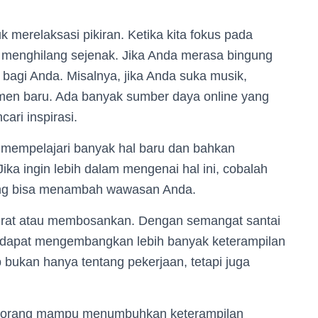
k merelaksasi pikiran. Ketika kita fokus pada
kan menghilang sejenak. Jika Anda merasa bingung
 bagi Anda. Misalnya, jika Anda suka musik,
men baru. Ada banyak sumber daya online yang
ari inspirasi.
a mempelajari banyak hal baru dan bahkan
a ingin lebih dalam mengenai hal ini, cobalah
g bisa menambah wawasan Anda.
berat atau membosankan. Dengan semangat santai
ita dapat mengembangkan lebih banyak keterampilan
 bukan hanya tentang pekerjaan, tetapi juga
p orang mampu menumbuhkan keterampilan