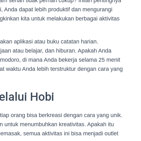
 sehari tidak pernah cukup? Inilah pentingnya
, Anda dapat lebih produktif dan mengurangi
kinkan kita untuk melakukan berbagai aktivitas
an aplikasi atau buku catatan harian.
rjaan atau belajar, dan hiburan. Apakah Anda
modoro, di mana Anda bekerja selama 25 menit
at waktu Anda lebih terstruktur dengan cara yang
elalui Hobi
tiap orang bisa berkreasi dengan cara yang unik.
 untuk menumbuhkan kreativitas. Apakah itu
masak, semua aktivitas ini bisa menjadi outlet