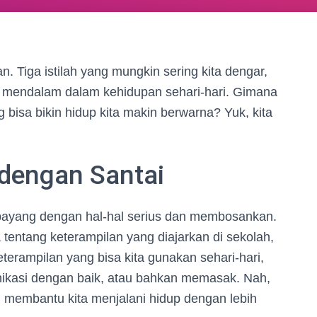
an. Tiga istilah yang mungkin sering kita dengar,
 mendalam dalam kehidupan sehari-hari. Gimana
bisa bikin hidup kita makin berwarna? Yuk, kita
 dengan Santai
i terbayang dengan hal-hal serius dan membosankan.
ma tentang keterampilan yang diajarkan di sekolah,
eterampilan yang bisa kita gunakan sehari-hari,
nikasi dengan baik, atau bahkan memasak. Nah,
ang membantu kita menjalani hidup dengan lebih