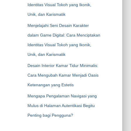
Identitas Visual Tokoh yang Ikonik,
Unik, dan Karismatik
Menjelajahi Seni Desain Karakter
dalam Game Digital: Cara Menciptakan
Identitas Visual Tokoh yang Ikonik,
Unik, dan Karismatik
Desain Interior Kamar Tidur Minimalis:
Cara Mengubah Kamar Menjadi Oasis
Ketenangan yang Estetis
Mengapa Pengalaman Navigasi yang
Mulus di Halaman Autentikasi Begitu
Penting bagi Pengguna?