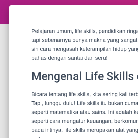
Pelajaran umum, life skills, pendidikan ring
tapi sebenarnya punya makna yang sangat
sih cara mengasah keterampilan hidup yang 
bahas dengan santai dan seru!
Mengenal Life Skills
Bicara tentang life skills, kita sering kal
Tapi, tunggu dulu! Life skills itu bukan cu
seperti matematika atau sains. Ini adalah k
seperti cara mengatur keuangan, berkomu
pada intinya, life skills merupakan alat y