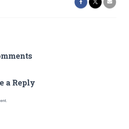
omments
e a Reply
ent.