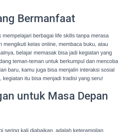
yang Bermanfaat
 mempelajari berbagai life skills tanpa merasa
n mengikuti kelas online, membaca buku, atau
isalnya, belajar memasak bisa jadi kegiatan yang
dang teman-teman untuk berkumpul dan mencoba
n baru, kamu juga bisa menjalin interaksi sosial
kegiatan itu bisa menjadi tradisi yang seru!
gan untuk Masa Depan
api sering kali diabaikan, adalah keterampilan