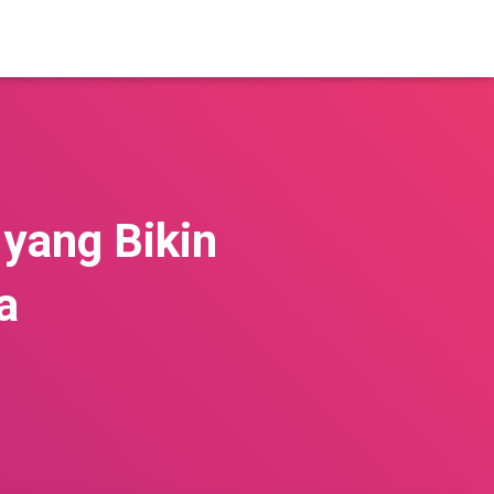
 yang Bikin
a