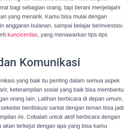
at bagi sebagian orang, tapi berani menjelajahi
ngan yang menarik. Kamu bisa mulai dengan
 anggaran bulanan, sampai belajar berinvestasi.
rti
kuncicerdas
, yang menawarkan tips-tips
 dan Komunikasi
nikasi yang baik itu penting dalam semua aspek
arir, keterampilan sosial yang baik bisa membantu
gan orang lain. Latihan berbicara di depan umum,
ekedar berdiskusi santai dengan teman bisa jadi
pilan ini. Cobalah untuk aktif berbicara dengan
u akan terkejut dengan apa yang bisa kamu