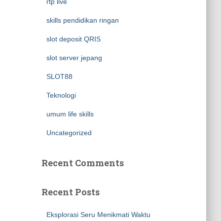
rtp live
skills pendidikan ringan
slot deposit QRIS
slot server jepang
SLOT88
Teknologi
umum life skills
Uncategorized
Recent Comments
Recent Posts
Eksplorasi Seru Menikmati Waktu